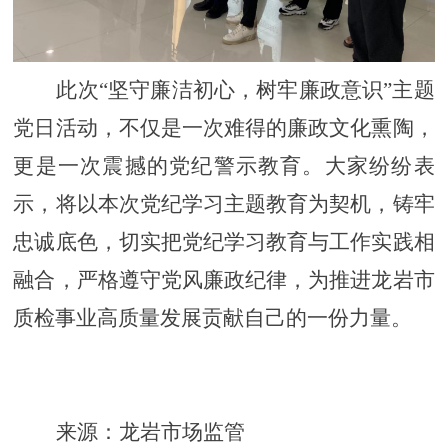
此
次
“坚守廉洁初心，树牢廉政意识”主题
党日活动
，
不仅是一次难得的廉政文化熏陶，
更是一次震撼的
党纪
警示教育
。
大家纷纷表
示，将以本次党纪学习主题教育为契机，铸牢
忠诚底色，切实把党纪学习教育与工作实践相
融合，严格遵守党风廉政纪律，
为
推进
龙岩市
质检
事业高质量发展贡献自己的一份力量。
来源：龙岩市场监管