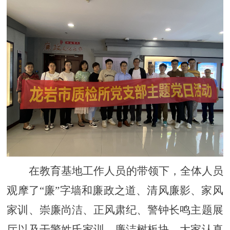
在教育基地工作人员
的
带领下，全体人员
观摩了
“
廉
”字墙
和廉政之道、清风廉影、家风
家训、崇廉尚洁、正风肃纪、警钟长鸣主题展
厅
以及
干警姓氏家训、廉洁树板块。
大家
认真