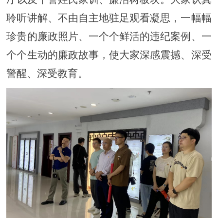
聆听讲解
、
不由自主地驻足
观
看凝思，一幅幅
珍贵
的
廉政
照片、一
个个鲜活的
违纪案例、一
个个
生动的
廉政
故事
，
使大家深感震撼、深受
警醒、深受教育
。