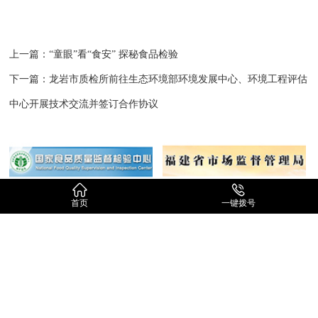
上一篇：
“童眼”看“食安” 探秘食品检验
下一篇：
龙岩市质检所前往生态环境部环境发展中心、环境工程评估
中心开展技术交流并签订合作协议


首页
一键拨号
版权所有：龙岩市产品质量检验所 ICP备案号：
闽ICP备13002203号-1
技术支持：
亿网行
推广运营：
腾媒中心
批发网
地址：龙岩市新罗区青云西路1号（龙州工业园区管委会东侧300米)
电话：0597-3292315 传真：0597- 3292319